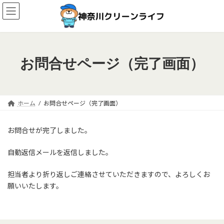
コ
ナ
ン
ビ
テ
ゲ
ン
ー
ツ
シ
へ
ョ
お問合せページ（完了画面）
ス
ン
キ
に
ッ
移
プ
動
ホーム
お問合せページ（完了画面）
お問合せが完了しました。
自動返信メールを返信しました。
担当者より折り返しご連絡させていただきますので、よろしくお
願いいたします。