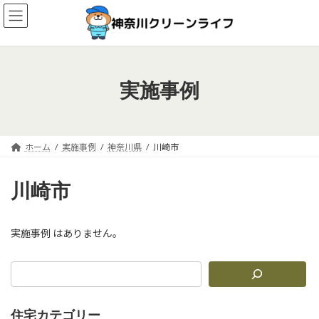
コ
ナ
ン
ビ
テ
ゲ
ン
ー
ツ
シ
へ
ョ
実施事例
ス
ン
キ
に
ッ
移
プ
動
ホーム
実施事例
神奈川県
川崎市
川崎市
実施事例 はありません。
住宅カテゴリー